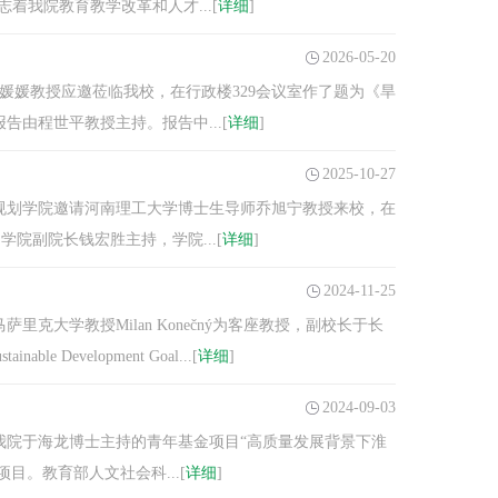
着我院教育教学改革和人才...[
详细
]
2026-05-20
媛媛教授应邀莅临我校，在行政楼329会议室作了题为《旱
由程世平教授主持。报告中...[
详细
]
2025-10-27
与规划学院邀请河南理工大学博士生导师乔旭宁教授来校，在
院副院长钱宏胜主持，学院...[
详细
]
2024-11-25
克大学教授Milan Konečný为客座教授，副校长于长
Development Goal...[
详细
]
2024-09-03
我院于海龙博士主持的青年基金项目“高质量发展背景下淮
。​教育部人文社会科...[
详细
]