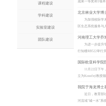
成果一等奖和1项本
课程建设
北京林业大学博
学科建设
为加强校际学
区生态系统服务与人
实验室建设
河南理工大学乔
团队建设
为进一步提升
行知楼RB522举
国际欧亚科学院院士
11月22日下
立为Konečný教授颁
我院于海龙博士
近日，教育部
河流域“城一水”系