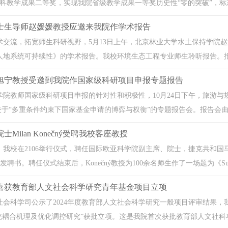
科教学成果二等奖，实现我院省级教学成果一等奖历史性“零的突破”，标志
士生导师赵媛媛教授应邀来我院作学术报告
术交流，拓宽师生科研视野，5月13日上午，北京林业大学水土保持学院赵
地系统可持续性》的学术报告。我校环境生态工程专业师生聆听报告。报告
旭宁教授受邀到我院作国家级科研项目申报专题报告
学院教师国家级科研项目申报的针对性和积极性，10月24日下午，旅游
行关于“多重条件约束下国家基金申请的博弈与权衡”的专题报告会。报告会由学
Milan Konečný受聘我校客座教授
午，我校在2106举行仪式，聘任国际欧亚科学院副主席、院士，捷克共和国马萨里
发聘书。聘任仪式结束后，Konečný教授为100余名师生作了一场题为《Sustainable 
喜获教育部人文社会科学研究青年基金项目立项
社会科学司公示了2024年度教育部人文社会科学研究一般项目评审结果，
统耦合机理及优化调控研究”获批立项。这是我院首次获批教育部人文社科项目