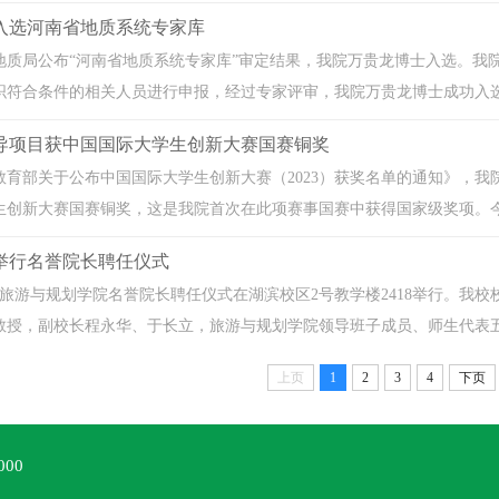
入选河南省地质系统专家库
地质局公布“河南省地质系统专家库”审定结果，我院万贵龙博士入选。我
符合条件的相关人员进行申报，经过专家评审，我院万贵龙博士成功入选，
导项目获中国国际大学生创新大赛国赛铜奖
教育部关于公布中国国际大学生创新大赛（2023）获奖名单的通知》，
创新大赛国赛铜奖，这是我院首次在此项赛事国赛中获得国家级奖项。今后
举行名誉院长聘任仪式
午，旅游与规划学院名誉院长聘任仪式在湖滨校区2号教学楼2418举行。
授，副校长程永华、于长立，旅游与规划学院领导班子成员、师生代表五十
上页
1
2
3
4
下页
000