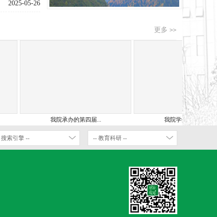
2025-05-26
更多
>>
我院承办的第四届...
我院学生在高校地...
- 搜索引擎 --
-- 教育科研 --