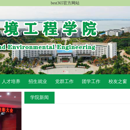
best365官方网站
人才培养
招生就业
党群工作
团学工作
校友之窗
学院新闻