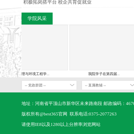
积极拓岗搭平台 校企共育促就业
学院风采
地理与环境工程学...
我院学子在第四届...
-- 党政群团 --
-- 直属教辅 --
地址：河南省平顶山市新华区未来路南段 邮政编码：467
版权所有@best365官网 联系电话:0375-2077263
请使用IE8以及1280以上分辨率浏览网站