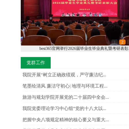
1
2
瓷韵润童心，研学伴成长—我院分工会举办“庆六一”教职
党群工作
我院开展“树立正确政绩观，严守廉洁纪...
笔墨绘清风 廉洁守初心| 地理与环境工程...
旅游与规划学院开展党的二十届四中全会...
我院党委理论学习中心组“党的十八大以...
把握中央八项规定精神的核心要义与重大...