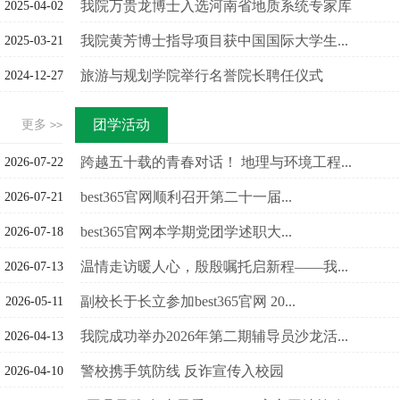
我院万贵龙博士入选河南省地质系统专家库
2025-04-02
我院黄芳博士指导项目获中国国际大学生...
2025-03-21
旅游与规划学院举行名誉院长聘任仪式
2024-12-27
团学活动
更多
>>
跨越五十载的青春对话！ 地理与环境工程...
2026-07-22
best365官网顺利召开第二十一届...
2026-07-21
best365官网本学期党团学述职大...
2026-07-18
温情走访暖人心，殷殷嘱托启新程——我...
2026-07-13
副校长于长立参加best365官网 20...
2026-05-11
我院成功举办2026年第二期辅导员沙龙活...
2026-04-13
警校携手筑防线 反诈宣传入校园
2026-04-10