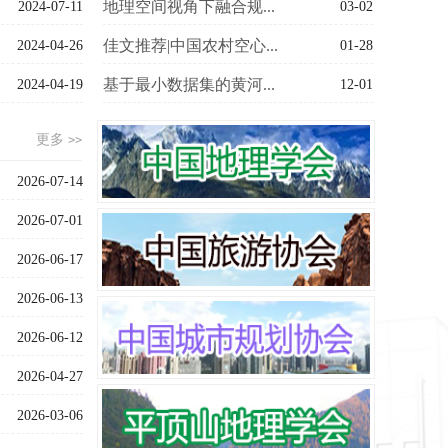
地理空间视角下融合规...
2024-07-11
03-02
佳文推荐|中国农村空心...
2024-04-26
01-28
基于最小数据集的黄河...
2024-04-19
12-01
更多
>>
2026-07-14
2026-07-01
2026-06-17
2026-06-13
2026-06-12
2026-04-27
2026-03-06